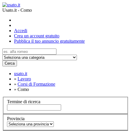
Usato.it - Como
Accedi
Crea un account gratuito
Pubblica il tuo annuncio gratuitamente
Cerca
usato.it
»
Lavoro
»
Corsi di Formazione
»
Como
Termine di ricerca
Provincia