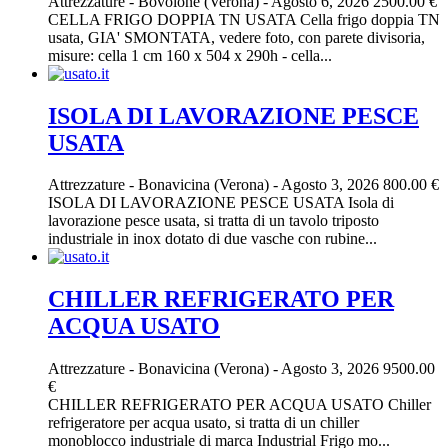
Attrezzature
-
Bovolone (Verona)
-
Agosto 6, 2026
2500.00 €
CELLA FRIGO DOPPIA TN USATA Cella frigo doppia TN
usata, GIA' SMONTATA, vedere foto, con parete divisoria,
misure: cella 1 cm 160 x 504 x 290h - cella...
ISOLA DI LAVORAZIONE PESCE
USATA
Attrezzature
-
Bonavicina (Verona)
-
Agosto 3, 2026
800.00 €
ISOLA DI LAVORAZIONE PESCE USATA Isola di
lavorazione pesce usata, si tratta di un tavolo triposto
industriale in inox dotato di due vasche con rubine...
CHILLER REFRIGERATO PER
ACQUA USATO
Attrezzature
-
Bonavicina (Verona)
-
Agosto 3, 2026
9500.00
€
CHILLER REFRIGERATO PER ACQUA USATO Chiller
refrigeratore per acqua usato, si tratta di un chiller
monoblocco industriale di marca Industrial Frigo mo...