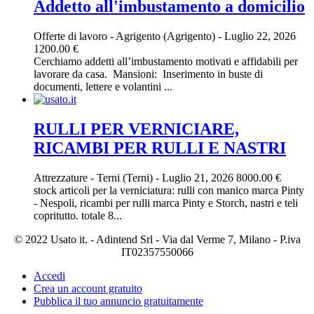
Addetto all'imbustamento a domicilio
Offerte di lavoro
-
Agrigento (Agrigento)
-
Luglio 22, 2026
1200.00 €
Cerchiamo addetti all’imbustamento motivati e affidabili per
lavorare da casa. ‎ ‎Mansioni: ‎ ‎Inserimento in buste di
documenti, lettere e volantini ...
RULLI PER VERNICIARE,
RICAMBI PER RULLI E NASTRI
Attrezzature
-
Terni (Terni)
-
Luglio 21, 2026
8000.00 €
stock articoli per la verniciatura: rulli con manico marca Pinty
- Nespoli, ricambi per rulli marca Pinty e Storch, nastri e teli
copritutto. totale 8...
© 2022 Usato it. - Adintend Srl - Via dal Verme 7, Milano - P.iva
IT02357550066
Accedi
Crea un account gratuito
Pubblica il tuo annuncio gratuitamente