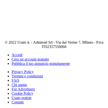
© 2022 Usato it. - Adintend Srl - Via dal Verme 7, Milano - P.iva
IT02357550066
Accedi
Crea un account gratuito
Pubblica il tuo annuncio gratuitamente
Privacy Policy
Termini e condizioni
FAQ
Chi siamo
For Advertisers
Cookie Policy
Usato notizie
Contatti