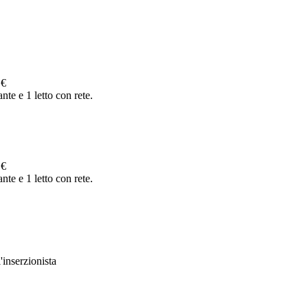
 €
te e 1 letto con rete.
 €
te e 1 letto con rete.
'inserzionista